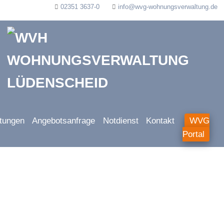
02351 3637-0
info@wvg-wohnungsverwaltung.de
stungen
Angebotsanfrage
Notdienst
Kontakt
WVG
Portal